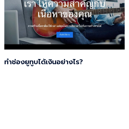
ทำช่องยูทูบได้เงินอย่างไร?