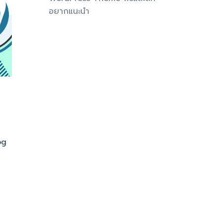
อยากแนะนำ
og