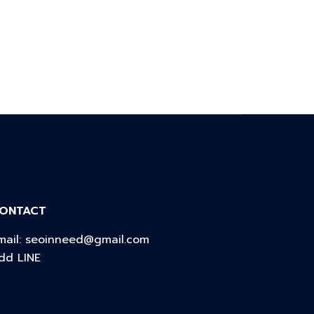
ONTACT
mail:
seoinneed@gmail.com
dd LINE