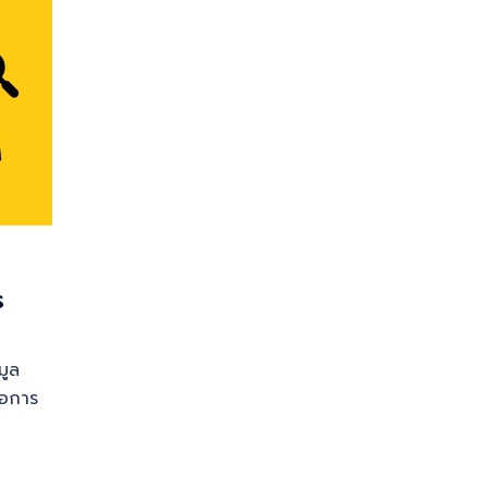
ร
มูล
รอการ