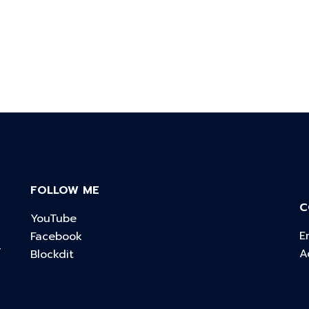
FOLLOW ME
C
YouTube
E
Facebook
์
A
Blockdit