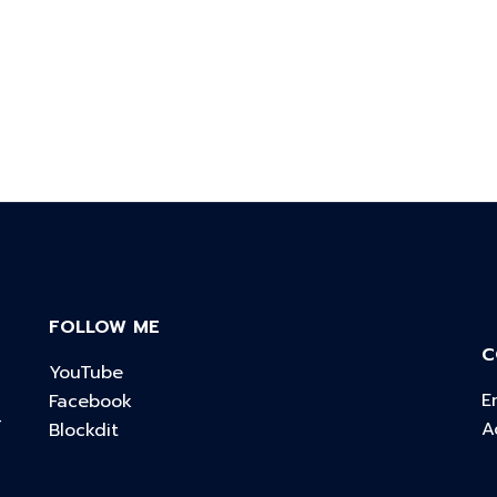
FOLLOW ME
C
YouTube
E
Facebook
์
A
Blockdit