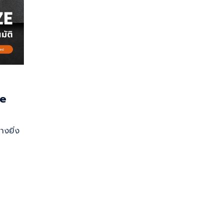
ze
างยิ่ง