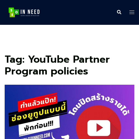
Skip
to
Search
Tog
content
me
Tag:
YouTube Partner
Program policies