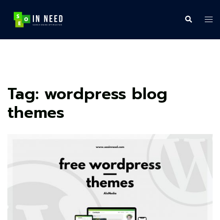
Skip
to
Search
Tog
content
me
Tag:
wordpress blog
themes