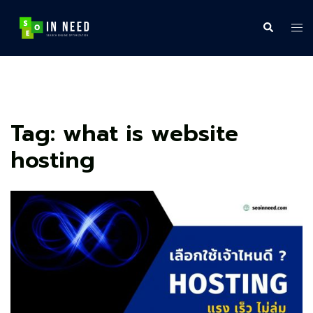
Skip
to
Search
Tog
content
me
Tag:
what is website
hosting