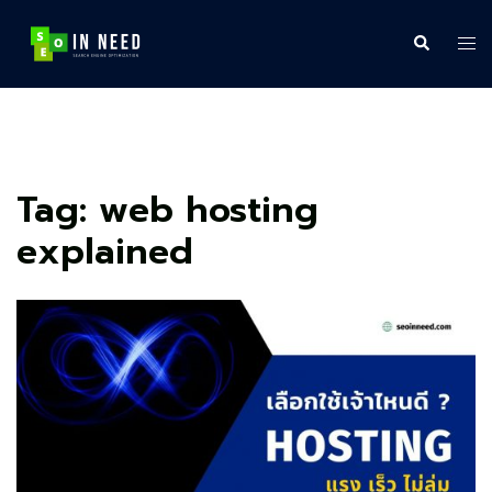
Skip
to
Search
Tog
content
me
Tag:
web hosting
explained