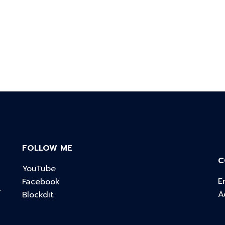
FOLLOW ME
C
YouTube
E
Facebook
์
A
Blockdit