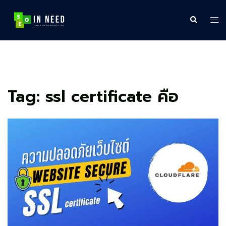
Skip
to
Search
Tog
content
me
Tag:
ssl certificate คือ