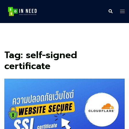
Skip
to
Search
Tog
content
me
Tag:
self-signed
certificate