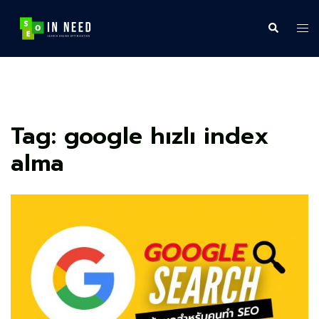
Skip
to
Search
Tog
content
me
Tag:
google hızlı index
alma