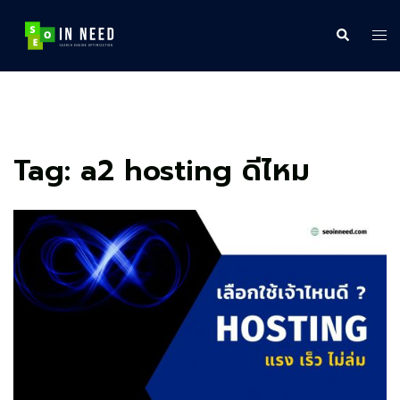
Skip
to
Search
Tog
content
me
Tag:
a2 hosting ดีไหม