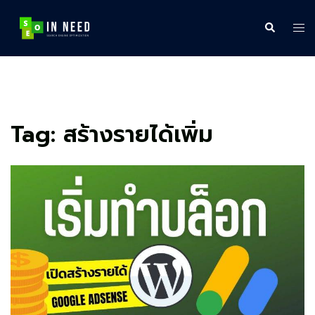
Skip
to
Search
Tog
content
me
Tag:
สร้างรายได้เพิ่ม