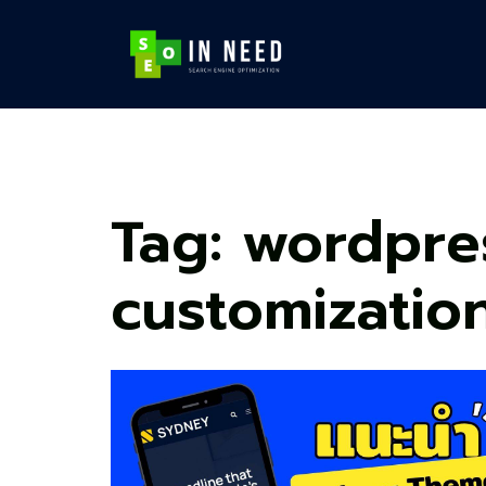
Skip
to
content
Tag:
wordpre
customizatio