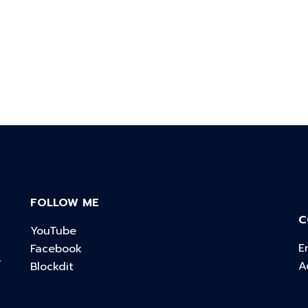
FOLLOW ME
C
YouTube
E
Facebook
์
A
Blockdit