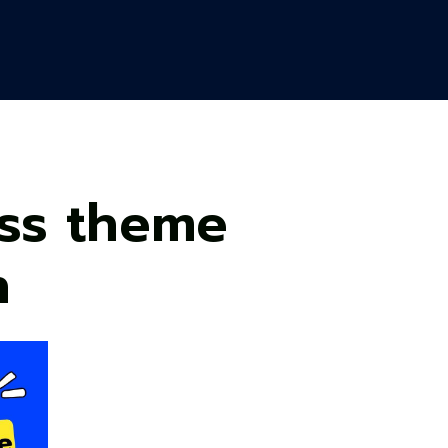
ss theme
n