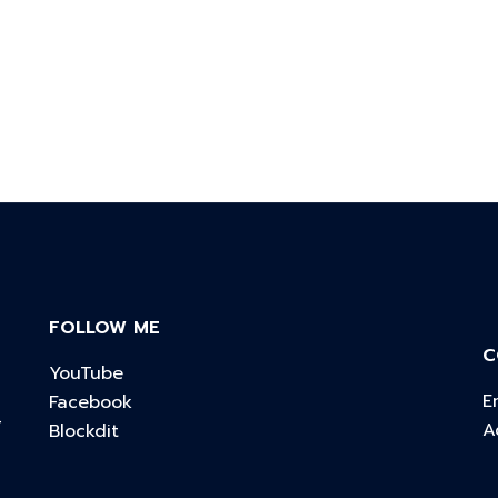
FOLLOW ME
C
YouTube
E
Facebook
์
A
Blockdit