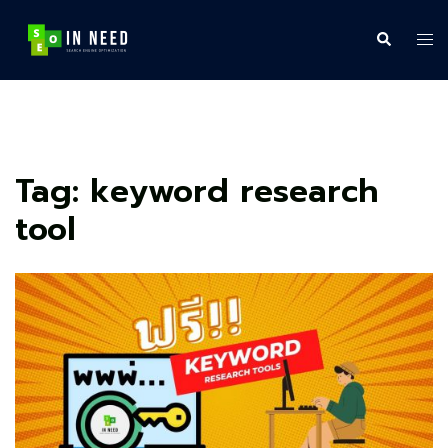
Skip
to
Search
Tog
content
me
Tag:
keyword research
tool