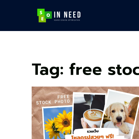
Skip
to
content
Tag:
free sto