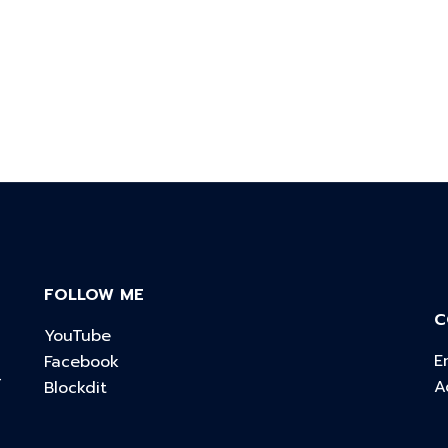
FOLLOW ME
C
YouTube
E
Facebook
์
A
Blockdit