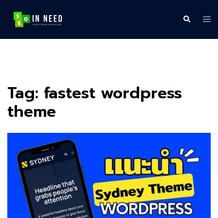
Skip
to
Search
Tog
content
me
Tag:
fastest wordpress
theme