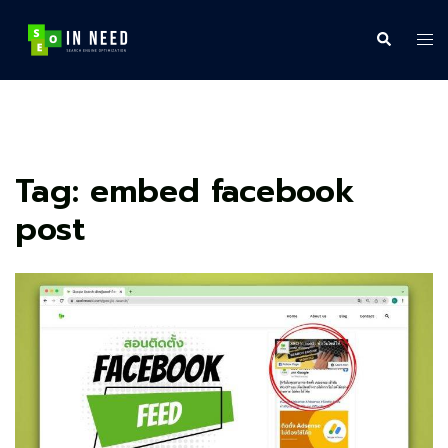
Skip
to
Search
Tog
content
me
Tag:
embed facebook
post