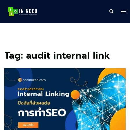
Skip
to
Search
Tog
content
me
Tag:
audit internal link