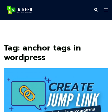
Skip
to
Search
Tog
content
me
Tag:
anchor tags in
wordpress