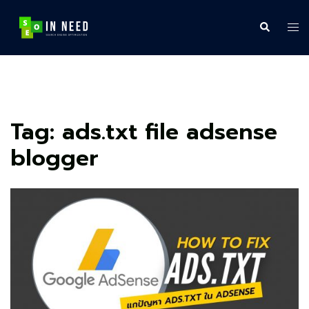
Skip
to
Search
Tog
content
me
Tag:
ads.txt file adsense
blogger