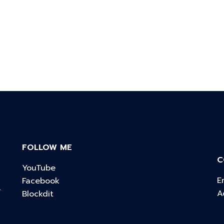
FOLLOW ME
C
YouTube
E
Facebook
์
A
Blockdit