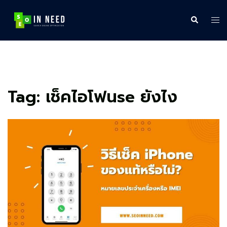
Skip
to
Search
Tog
content
me
Tag:
เช็คไอโฟนse ยังไง