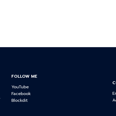
FOLLOW ME
C
YouTube
E
Facebook
์
A
Blockdit