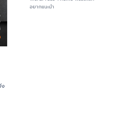
อยากแนะนำ
ิ่ง