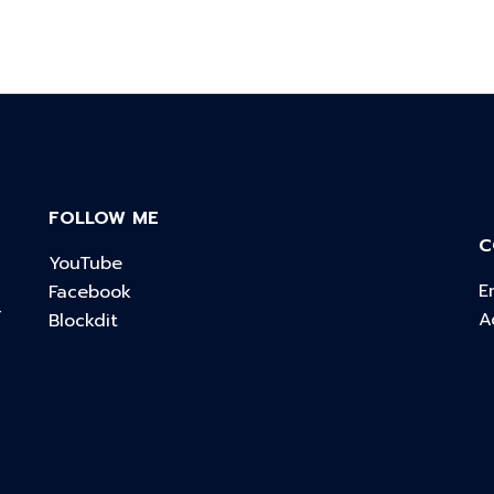
FOLLOW ME
C
YouTube
E
Facebook
์
A
Blockdit