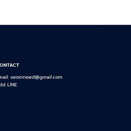
ONTACT
mail:
seoinneed@gmail.com
dd LINE