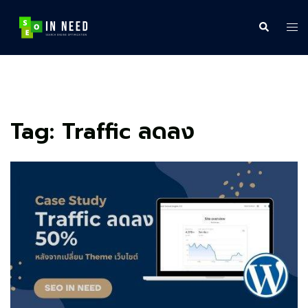
Skip
to
Search
Tog
content
me
Tag:
Traffic ลดลง