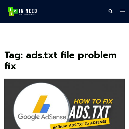
Skip
to
Search
Tog
content
me
Tag:
ads.txt file problem
fix