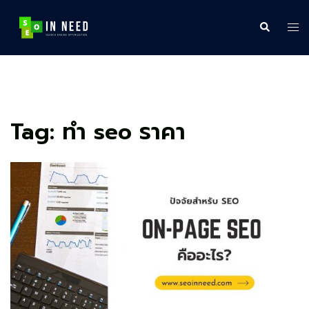
Skip
to
Search
Tog
content
me
Tag:
ทำ seo ราคา