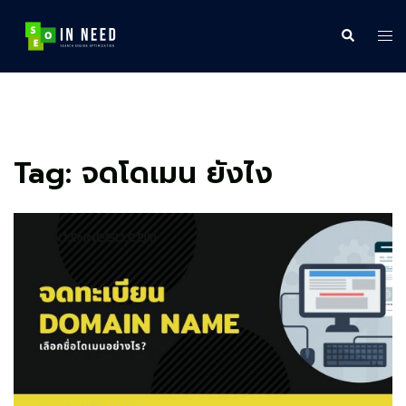
Skip
to
Search
Tog
content
me
Tag:
จดโดเมน ยังไง